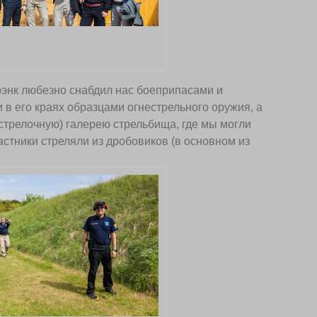
рэнк любезно снабдил нас боеприпасами и
в его краях образцами огнестрельного оружия, а
стрелочную) галерею стрельбища, где мы могли
астники стреляли из дробовиков (в основном из