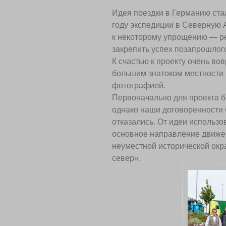
Идея поездки в Германию ст
году экспедиции в Северную 
к некоторому упрощению — ре
закрепить успех позапрошлого
К счастью к проекту очень во
большим знатоком местности 
фотографией.
Первоначально для проекта 
однако наши договоренности 
отказались. От идеи использо
основное направление движен
неуместной исторической окра
север».