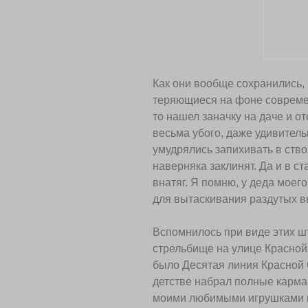
Как они вообще сохранились,
теряющиеся на фоне совреме
то нашел заначку на даче и о
весьма убого, даже удивитель
умудрялись запихивать в ств
наверняка заклинят. Да и в с
внатяг. Я помню, у деда мое
для вытаскивания раздутых в
Вспомнилось при виде этих ш
стрельбище на улице Красной
было Десятая линия Красной С
детстве набрал полные карма
моими любимыми игрушками и