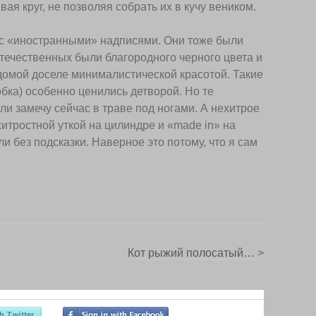
ая круг, не позволяя собрать их в кучу веником.
 с «иностранными» надписями. Они тоже были
отечественных были благородного черного цвета и
омой доселе минималистической красотой. Такие
бка) особенно ценились детворой. Но те
и замечу сейчас в траве под ногами. А нехитрое
хитростной уткой на цилиндре и «made in» на
и без подсказки. Наверное это потому, что я сам
Кот рыжий полосатый…
>