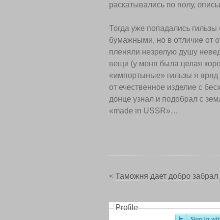
раскатывались по полу, описыв
Тогда уже попадались гильзы
бумажными, но в отличие от 
пленяли незрелую душу невед
вещи (у меня была целая коро
«импортыные» гильзы я вряд л
от ечественное изделие с бес
донце узнал и подобрал с земл
«made in USSR»…
<
Таможня дает добро забрал
Profile