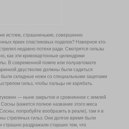
 не истлев, страшненькие, совершенно
нных ярких пластиковых поделок? Наверное кто-
тстрелял недавно потехи ради. Смотрятся гильзы
но, как эти кривокартонные цилиндрики
олы. В современной помпе или полуавтомате
таринной двустволке должны были садиться
го были складные ножи со специальными зацепами
ыстрелом гильз, чтобы пальцы не карябать.
туковин — ныне закрытое и сровнянное с землей
 Сосны (кажется полное название этого меса
осны, попробуйте вообразить в реале), там я в
ны стреляных гильз. Они долгое время были
 страшно раздражали старших тем, что