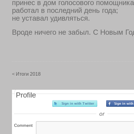
принес в дом голосового помощника
работал в последний день года;
не уставал удивляться.
Вроде ничего не забыл. С Новым Го
<
Итоги 2018
Profile
or
Comment