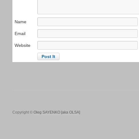
Name
Email
Website
Copyright ©
Oleg SAYENKO [aka OLSA]